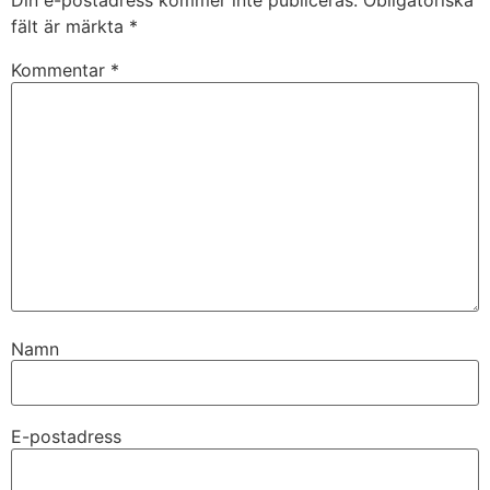
Din e-postadress kommer inte publiceras.
Obligatoriska
fält är märkta
*
Kommentar
*
Namn
E-postadress