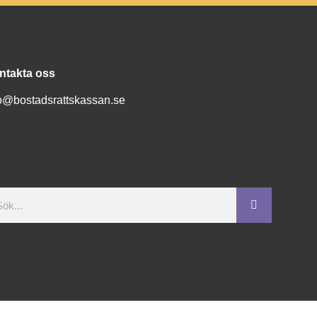
ntakta oss
fo@bostadsrattskassan.se