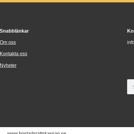
Snabblänkar
Ko
Om oss
in
Kontakta oss
Nyheter
www.bostadsrattskassan.se