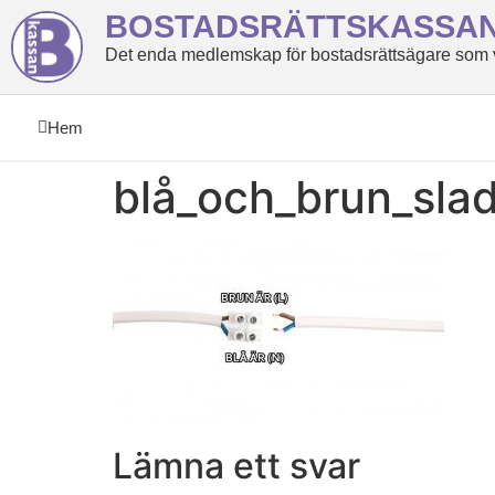
BOSTADSRÄTTSKASSA
Det enda medlemskap för bostadsrättsägare som ve
Hem
blå_och_brun_sla
Lämna ett svar