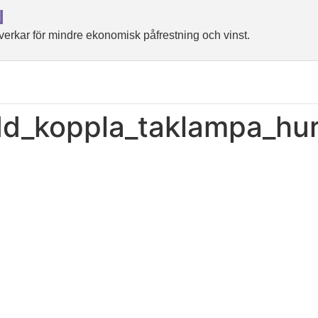
N
rkar för mindre ekonomisk påfrestning och vinst.
dd_koppla_taklampa_hu