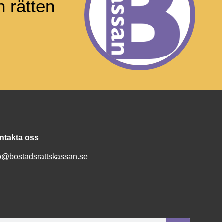
 rätten
ntakta oss
fo@bostadsrattskassan.se