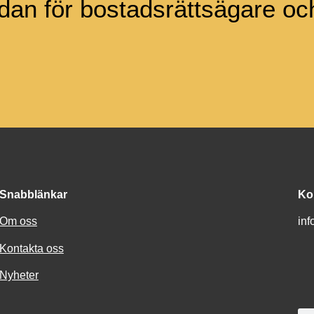
an för bostadsrättsägare och
Snabblänkar
Ko
Om oss
in
Kontakta oss
Nyheter