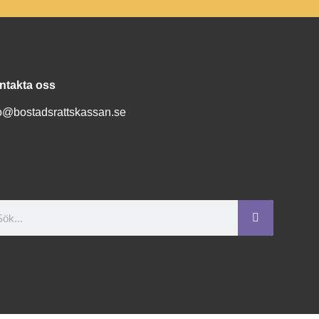
ntakta oss
fo@bostadsrattskassan.se